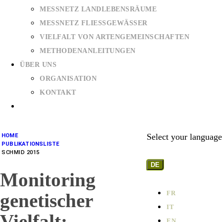
MESSNETZ LANDLEBENSRÄUME
MESSNETZ FLIESSGEWÄSSER
VIELFALT VON ARTENGEMEINSCHAFTEN
METHODENANLEITUNGEN
ÜBER UNS
ORGANISATION
KONTAKT
Select your language
HOME
PUBLIKATIONSLISTE
SCHMID 2015
DE
Monitoring
FR
genetischer
IT
Vielfalt:
EN